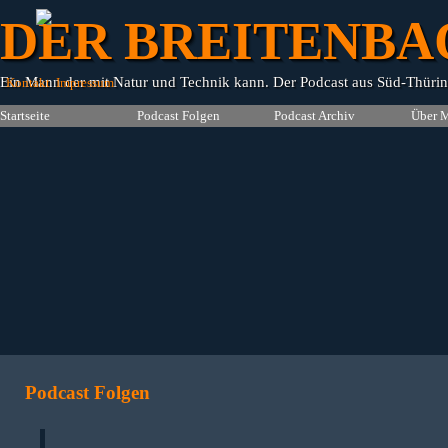
Direkt zum Seiteninhalt
DER BREITENBA
Ein Mann der mit Natur und Technik kann. Der Podcast aus Süd-Thüri
Kontakt
Impressum
Startseite
Podcast Folgen
Podcast Archiv
▼
Über 
Podcast Folgen